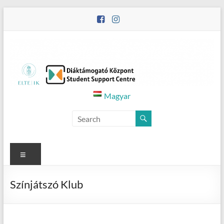
Skip
to
content
Diáktámogató
Magyar
Központ
–
Student
Menu
Support
Színjátszó Klub
Centre