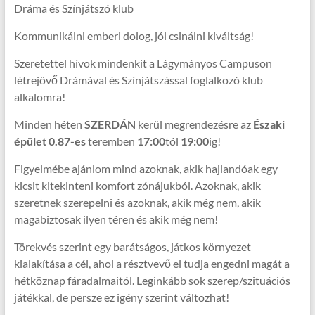
Dráma és Színjátszó klub
Kommunikálni emberi dolog, jól csinálni kiváltság!
Szeretettel hívok mindenkit a Lágymányos Campuson
létrejövő Drámával és Színjátszással foglalkozó klub
alkalomra!
Minden héten
SZERDÁN
kerül megrendezésre az
Északi
épület 0.87-es
teremben
17:00
tól
19:00
ig!
Figyelmébe ajánlom mind azoknak, akik hajlandóak egy
kicsit kitekinteni komfort zónájukból. Azoknak, akik
szeretnek szerepelni és azoknak, akik még nem, akik
magabiztosak ilyen téren és akik még nem!
Törekvés szerint egy barátságos, játkos környezet
kialakítása a cél, ahol a résztvevő el tudja engedni magát a
hétköznap fáradalmaitól. Leginkább sok szerep/szituációs
játékkal, de persze ez igény szerint változhat!