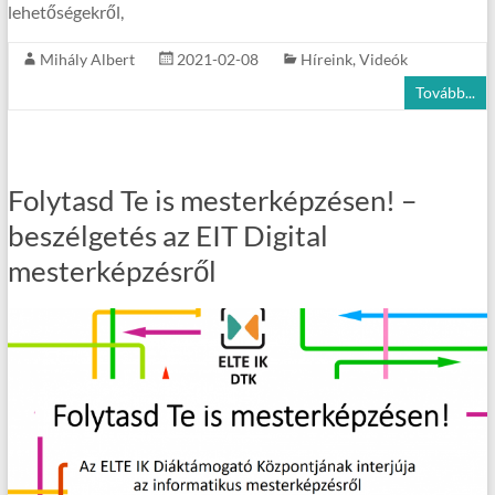
lehetőségekről,
Mihály Albert
2021-02-08
Híreink
,
Videók
Tovább...
Folytasd Te is mesterképzésen! –
beszélgetés az EIT Digital
mesterképzésről