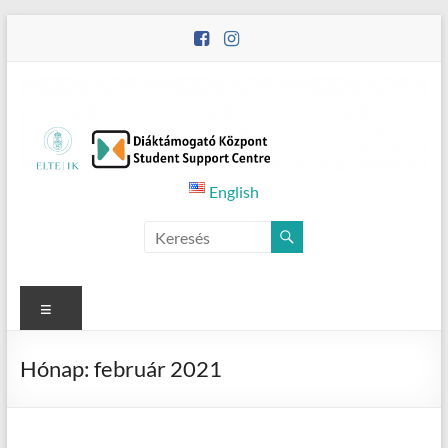
Skip
to
content
Student
English
Counselling
Menu
Hónap:
február 2021