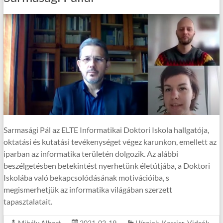
Sarmasági Pál az ELTE Informatikai Doktori Iskola hallgatója,
oktatási és kutatási tevékenységet végez karunkon, emellett az
iparban az informatika területén dolgozik. Az alábbi
beszélgetésben betekintést nyerhetünk életútjába, a Doktori
Iskolába való bekapcsolódásának motivációiba, s
megismerhetjük az informatika világában szerzett
tapasztalatait.
Mihály Albert
2021-02-19
Híreink
,
Karrier
,
Videók