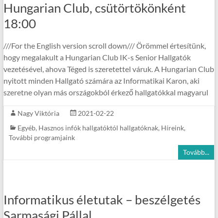
Hungarian Club, csütörtökönként
18:00
///For the English version scroll down/// Örömmel értesítünk,
hogy megalakult a Hungarian Club IK-s Senior Hallgatók
vezetésével, ahova Téged is szeretettel váruk. A Hungarian Club
nyitott minden Hallgató számára az Informatikai Karon, aki
szeretne olyan más országokból érkező hallgatókkal magyarul
Nagy Viktória
2021-02-22
Egyéb
,
Hasznos infók hallgatóktól hallgatóknak
,
Híreink
,
További programjaink
Tovább...
Informatikus életutak – beszélgetés
Sarmasági Pállal