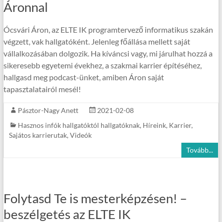
Áronnal
Ócsvári Áron, az ELTE IK programtervező informatikus szakán
végzett, vak hallgatóként. Jelenleg főállása mellett saját
vállalkozásában dolgozik. Ha kíváncsi vagy, mi járulhat hozzá a
sikeresebb egyetemi évekhez, a szakmai karrier építéséhez,
hallgasd meg podcast-ünket, amiben Áron saját
tapasztalatairól mesél!
Pásztor-Nagy Anett
2021-02-08
Hasznos infók hallgatóktól hallgatóknak
,
Híreink
,
Karrier
,
Sajátos karrierutak
,
Videók
Tovább...
Folytasd Te is mesterképzésen! –
beszélgetés az ELTE IK