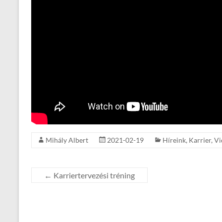
Mihály Albert
2021-02-19
Híreink
,
Karrier
,
Vi
←
Karriertervezési tréning