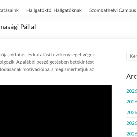
tatásaink
Hallgatóktól Hallgatóknak
Szombathelyi Campus
masági Pállal
tója, oktatási és kutatási tevékenységet végez
olgozik. Az alábbi beszélgetésben betekintést
olódásának motivációiba, s megismerhetjük az
Ar
2026.
2026
2026.
2026
2026