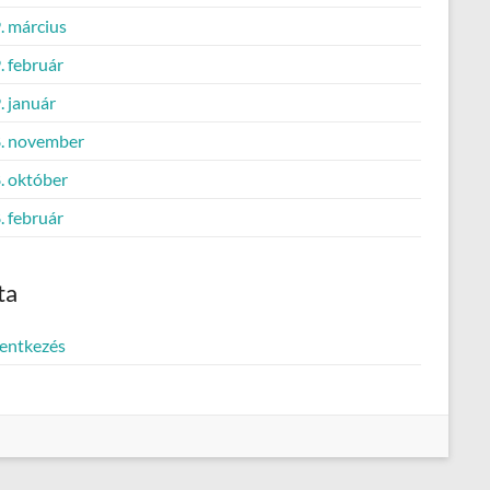
. március
. február
. január
. november
. október
. február
ta
lentkezés