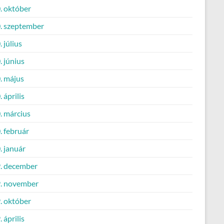
. október
. szeptember
 július
 június
. május
 április
. március
. február
. január
. december
. november
. október
 április