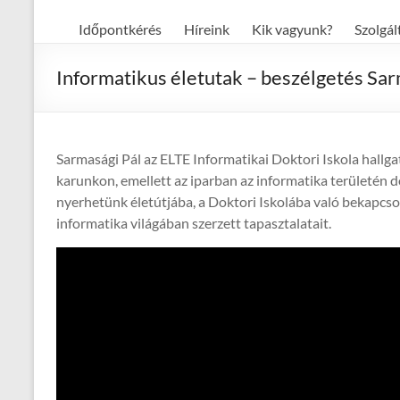
Időpontkérés
Híreink
Kik vagyunk?
Szolgál
Informatikus életutak – beszélgetés Sar
Sarmasági Pál az ELTE Informatikai Doktori Iskola hallga
karunkon, emellett az iparban az informatika területén d
nyerhetünk életútjába, a Doktori Iskolába való bekapcs
informatika világában szerzett tapasztalatait.