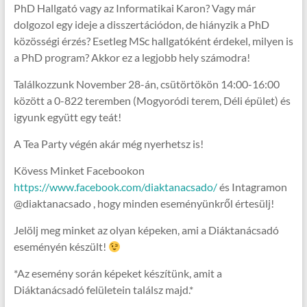
PhD Hallgató vagy az Informatikai Karon? Vagy már
dolgozol egy ideje a disszertációdon, de hiányzik a PhD
közösségi érzés? Esetleg MSc hallgatóként érdekel, milyen is
a PhD program? Akkor ez a legjobb hely számodra!
Találkozzunk November 28-án, csütörtökön 14:00-16:00
között a 0-822 teremben (Mogyoródi terem, Déli épület) és
igyunk együtt egy teát!
A Tea Party végén akár még nyerhetsz is!
Kövess Minket Facebookon
https://www.facebook.com/diaktanacsado/
és Intagramon
@diaktanacsado , hogy minden eseményünkről értesülj!
Jelölj meg minket az olyan képeken, ami a Diáktanácsadó
eseményén készült!
*Az esemény során képeket készítünk, amit a
Diáktanácsadó felületein találsz majd.*