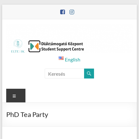
Skip
to
content
Student
English
Counselling
Menu
PhD Tea Party