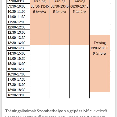
Tréningalkalmak Szombathelyen a gépész MSc
levelező
képzésen részt vevő hallgatóknak. Ennek, az MSc gépész