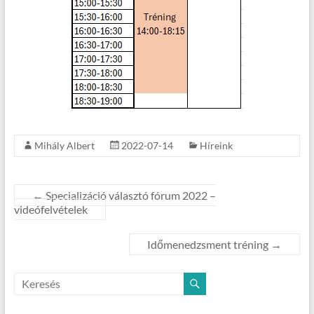
Mihály Albert
2022-07-14
Híreink
←
Specializáció választó fórum 2022 –
videófelvételek
Időmenedzsment tréning
→