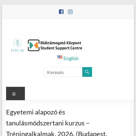
Skip
to
content
Student
English
Counselling
Menu
Egyetemi alapozó és
tanulásmódszertani kurzus –
Tréningalkalmak, 2026. (Budapest,