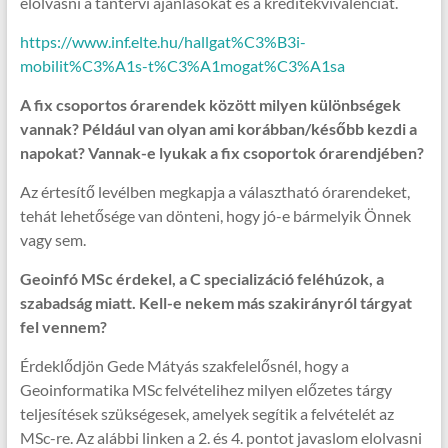
elolvasni a tantervi ajánlásokat és a kreditekvivalenciát.
https://www.inf.elte.hu/hallgat%C3%B3i-
mobilit%C3%A1s-t%C3%A1mogat%C3%A1sa
A fix csoportos órarendek között milyen különbségek
vannak? Például van olyan ami korábban/később kezdi a
napokat? Vannak-e lyukak a fix csoportok órarendjében?
Az értesítő levélben megkapja a választható órarendeket,
tehát lehetősége van dönteni, hogy jó-e bármelyik Önnek
vagy sem.
Geoinfó MSc érdekel, a C specializáció feléhúzok, a
szabadság miatt. Kell-e nekem más szakirányról tárgyat
fel vennem?
Érdeklődjön Gede Mátyás szakfelelősnél, hogy a
Geoinformatika MSc felvételihez milyen előzetes tárgy
teljesítések szükségesek, amelyek segítik a felvételét az
MSc-re. Az alábbi linken a 2. és 4. pontot javaslom elolvasni