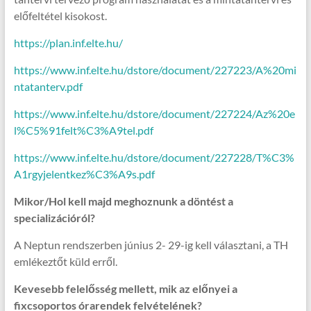
előfeltétel kisokost.
https://plan.inf.elte.hu/
https://www.inf.elte.hu/dstore/document/227223/A%20mi
ntatanterv.pdf
https://www.inf.elte.hu/dstore/document/227224/Az%20e
l%C5%91felt%C3%A9tel.pdf
https://www.inf.elte.hu/dstore/document/227228/T%C3%
A1rgyjelentkez%C3%A9s.pdf
Mikor/Hol kell majd meghoznunk a döntést a
specializációról?
A Neptun rendszerben június 2- 29-ig kell választani, a TH
emlékeztőt küld erről.
Kevesebb felelősség mellett, mik az előnyei a
fixcsoportos órarendek felvételének?