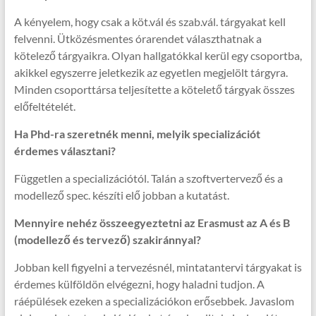
A kényelem, hogy csak a köt.vál és szab.vál. tárgyakat kell
felvenni. Ütközésmentes órarendet választhatnak a
kötelező tárgyaikra. Olyan hallgatókkal kerül egy csoportba,
akikkel egyszerre jeletkezik az egyetlen megjelölt tárgyra.
Minden csoporttársa teljesítette a kötelető tárgyak összes
előfeltételét.
Ha Phd-ra szeretnék menni, melyik specializációt
érdemes választani?
Független a specializációtól. Talán a szoftvertervező és a
modellező spec. készíti elő jobban a kutatást.
Mennyire nehéz összeegyeztetni az Erasmust az A és B
(modellező és tervező) szakiránnyal?
Jobban kell figyelni a tervezésnél, mintatantervi tárgyakat is
érdemes külföldön elvégezni, hogy haladni tudjon. A
ráépülések ezeken a specializációkon erősebbek. Javaslom