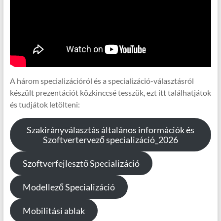
A három specializációról és a specializáció-választásról
készült prezentációt közkinccsé tesszük, ezt itt találhatjátok
és tudjátok letölteni:
Szakirányválasztás általános információk és
Szoftvertervező specializáció_2026
Szoftverfejlesztő Specializáció
Modellező Specializáció
Mobilitási ablak