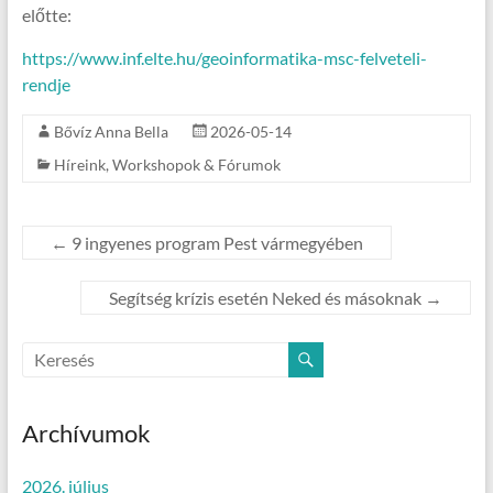
előtte:
https://www.inf.elte.hu/geoinformatika-msc-felveteli-
rendje
Bővíz Anna Bella
2026-05-14
Híreink
,
Workshopok & Fórumok
←
9 ingyenes program Pest vármegyében
Segítség krízis esetén Neked és másoknak
→
Archívumok
2026. július