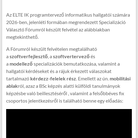
Az ELTE IK programtervező informatikus hallgatói számára
2026-ben, jelenléti formában megrendezett Specializáció
Választó Fórumról készült felvétel az alábbiakban
megtekinthető.
A Fórumról készült felvételen megtalálható
a
szoftverfejlesztő
,
a
szoftvertervező
és
a
modellező
specializációk bemutatkozása, valamint a
hallgatói kérdéseket és a rájuk érkezett válaszokat
tartalmazó
kérdezz-felelek rész
. Emellett az ún.
mobilitási
ablak
ról, azaz a BSc képzés alatti külföldi tanulmányok
képzésbe való beillesztéséről , valamint a felsőbbéves fix
csoportos jelentkezésről is található benne egy előadás: