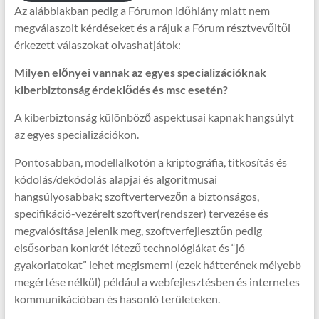
Az alábbiakban pedig a Fórumon időhiány miatt nem
megválaszolt kérdéseket és a rájuk a Fórum résztvevőitől
érkezett válaszokat olvashatjátok:
Milyen előnyei vannak az egyes specializációknak
kiberbiztonság érdeklődés és msc esetén?
A kiberbiztonság különböző aspektusai kapnak hangsúlyt
az egyes specializációkon.
Pontosabban, modellalkotón a kriptográfia, titkosítás és
kódolás/dekódolás alapjai és algoritmusai
hangsúlyosabbak; szoftvertervezőn a biztonságos,
specifikáció-vezérelt szoftver(rendszer) tervezése és
megvalósítása jelenik meg, szoftverfejlesztőn pedig
elsősorban konkrét létező technológiákat és “jó
gyakorlatokat” lehet megismerni (ezek hátterének mélyebb
megértése nélkül) például a webfejlesztésben és internetes
kommunikációban és hasonló területeken.