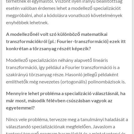
térhetnek el egymástól. Viszont ilyen irányú beállítottság
esetén valóban érdemes lehet a modellező specializációt
megpróbálni, ahol a kódolásra vonatkozó követelmények
enyhébbek lehetnek.
A modellezőnél volt szó különböző matematikai
transzformációkról (pl.: Fourier-transzformáció) ezek itt
konkrétan a törzsanyag részét képezik?
Modellező specializáción néhány alapvető lineáris
transzformáció, így például a Fourier transzformáció is a
szakirányú törzsanyag része. Hasonló jellegű példaként
említhetők még nevezetes (ortogonális) polinombázisok is.
Mennyire lehet probléma a specializáció választásnál, ha
már most, második félévben csúszásban vagyok az
egyetemmel?
Nincs vele probléma, tervezze meg a tanulmányi haladását a
választandó specializációnak megfelelően. Javaslom a
tantervi tervező program használatát és a mintatantervi és