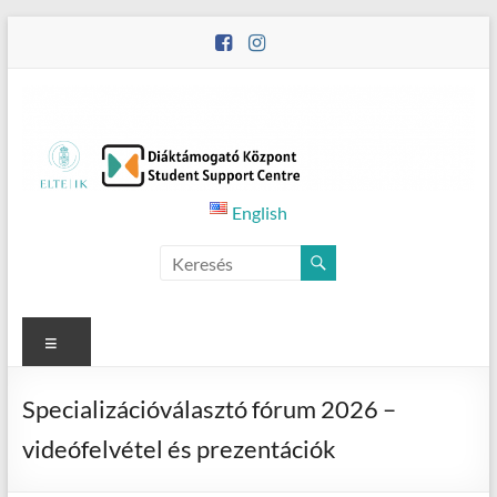
Skip
to
content
Student
English
Counselling
Menu
Specializációválasztó fórum 2026 –
videófelvétel és prezentációk