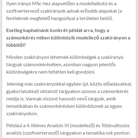
Ilyen irányú MSc-hez alapvetően a modellalkotó és a
szoftvertervező szakirányok adnak erősebb alapokat (a
fentieknek megfelelő hangsúllyal a területen belül).
Esetleg kaphatnánk konkrét példát arra, hogy a
számonkérés miben különbözik modellező szakirányon a
többitől?
Minden szakirányon lehetnek különbségek a szakirányú
tárgyak számonkérésében, azonban nagyon jelentős
különbségekre nem feltétlen kell gondolni.
Jelenleg más szakirányokkal egyben (pl. közös előadásokkal,
gyakorlatokkal) oktatott tárgyakon azonos a számonkérés
módja is. Vannak viszont hasonló nevű tárgyak, amik
tematikában és számonkérésben különböznek az egyes
szakirányokon.
Például a 4. féléves Analízis III (modellező) és Többváltozós
analízis (szoftvertervező) tárgyakon a tematika sok ponton