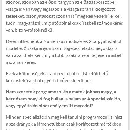
azonos, azonban az előbbi tárgyon az előadásból szóbeli
vizsga is van (vagy legalábbis a vizsga során kidolgozott
tételeket, bizonyításokat szóban is “meg kell védeni”, el kell
tudni magyarázni), míg utóbbinál csak írásbeli számonkérés
van, bizonyítások nélkül.
De említhetnénk a Numerikus módszerek 2 tárgyat is, ahol
modellező szakirányon számítógépes feladatmegoldás is
van a zárthelyiken, míg a többi szakirányon teljesen írásbeli
a számonkérés.
Ezek a különbségek a tantervi hálóból (is) letölthető
kurzusleírásokból egyértelműen kiderülnek.
Nem szeretek programozni és a matek jobban megy, a
kérdésem hogy ki fog hullani a hajam az A specializáción,
vagy egyáltalán nincs esélyem itt maradni?
Minden specializáción meg kell tanulni programozni is, hisz
a szakirányok a kimenetükben csak korlátozott mértékben