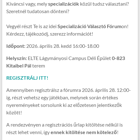
Kíváncsi vagy, mely
specializációk
közül tudsz választani?
Szeretnél tudatosan dönteni?
Vegyél részt Te is az idei
Specializáció Választó Fórum
on!
Kérdezz, tájékozódj, szerezz információt!
Időpont:
2026. április 28. kedd 16:00-18.00
Helyszín:
ELTE Lágymányosi Campus Déli Épület
0-823
Kitaibel Pál
terem
R
EGISZTRÁLJ ITT!
Amennyiben regisztrálsz a fórumra 2026. április 28. 12:00-
ig, részt vehetsz egy játékban, melynek során értékes
nyereményeket sorsolunk ki az előzetesen jelentkezők
között!
A rendezvényen a regisztrációs űrlap kitöltése nélkül is
részt lehet venni, így
ennek kitöltése nem kötelező
!