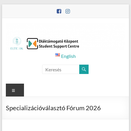
Skip
to
content
Student
English
Counselling
Menu
Specializációválasztó Fórum 2026