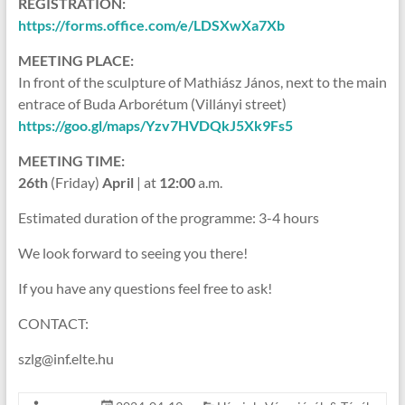
REGISTRATION:
https://forms.office.com/e/LDSXwXa7Xb
MEETING PLACE:
In front of the sculpture of Mathiász János, next to the main
entrace of Buda Arborétum (Villányi street)
https://goo.gl/maps/Yzv7HVDQkJ5Xk9Fs5
MEETING TIME:
26th
(Friday)
April
| at
12:00
a.m.
Estimated duration of the programme: 3-4 hours
We look forward to seeing you there!
If you have any questions feel free to ask!
CONTACT:
szlg@inf.elte.hu