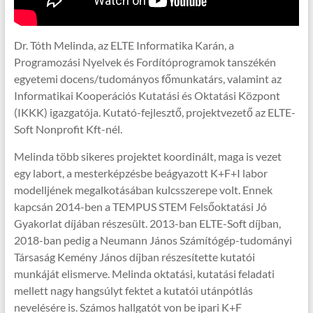
Dr. Tóth Melinda, az ELTE Informatika Karán, a
Programozási Nyelvek és Fordítóprogramok tanszékén
egyetemi docens/tudományos főmunkatárs, valamint az
Informatikai Kooperációs Kutatási és Oktatási Központ
(IKKK) igazgatója. Kutató-fejlesztő, projektvezető az ELTE-
Soft Nonprofit Kft-nél.
Melinda több sikeres projektet koordinált, maga is vezet
egy labort, a mesterképzésbe beágyazott K+F+I labor
modelljének megalkotásában kulcsszerepe volt. Ennek
kapcsán 2014-ben a TEMPUS STEM Felsőoktatási Jó
Gyakorlat díjában részesült. 2013-ban ELTE-Soft díjban,
2018-ban pedig a Neumann János Számítógép-tudományi
Társaság Kemény János díjban részesítette kutatói
munkáját elismerve. Melinda oktatási, kutatási feladati
mellett nagy hangsúlyt fektet a kutatói utánpótlás
nevelésére is. Számos hallgatót von be ipari K+F