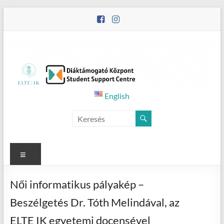
Skip
to
content
Student
English
Counselling
Menu
Női informatikus pályakép –
Beszélgetés Dr. Tóth Melindával, az
ELTE IK egyetemi docensével