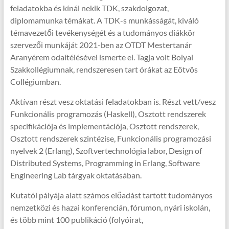
feladatokba és kínál nekik TDK, szakdolgozat,
diplomamunka témákat. A TDK-s munkásságát, kiváló
témavezetői tevékenységét és a tudományos diákkör
szervezői munkáját 2021-ben az OTDT Mestertanár
Aranyérem odaítélésével ismerte el. Tagja volt Bolyai
Szakkollégiumnak, rendszeresen tart órákat az Eötvös
Collégiumban.
Aktívan részt vesz oktatási feladatokban is. Részt vett/vesz
Funkcionális programozás (Haskell), Osztott rendszerek
specifikációja és implementációja, Osztott rendszerek,
Osztott rendszerek szintézise, Funkcionális programozási
nyelvek 2 (Erlang), Szoftvertechnológia labor, Design of
Distributed Systems, Programming in Erlang, Software
Engineering Lab tárgyak oktatásában.
Kutatói pályája alatt számos előadást tartott tudományos
nemzetközi és hazai konferencián, fórumon, nyári iskolán,
és több mint 100 publikáció (folyóirat,