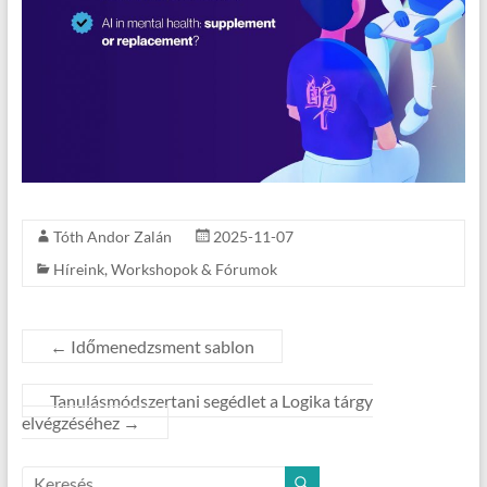
Tóth Andor Zalán
2025-11-07
Híreink
,
Workshopok & Fórumok
←
Időmenedzsment sablon
Tanulásmódszertani segédlet a Logika tárgy
elvégzéséhez
→