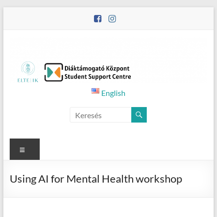
Skip
to
content
Student
English
Counselling
Menu
Using AI for Mental Health workshop