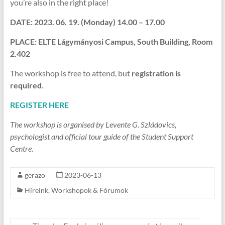
you’re also in the right place!
DATE:
2023. 06. 19.
(Monday) 14.00 – 17.00
PLACE:
ELTE Lágymányosi Campus, South Building, Room
2.402
The workshop is free to attend, but
registration is
required
.
REGISTER HERE
The workshop is organised by Levente G. Szládovics,
psychologist and official tour guide of the Student Support
Centre.
gerazo
2023-06-13
Híreink
,
Workshopok & Fórumok