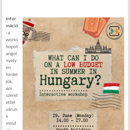
Infor
máció
:
a
works
hopot
angol
nyelv
en
hirdet
jük,
ám
szeret
ettel
várun
k
mind
en