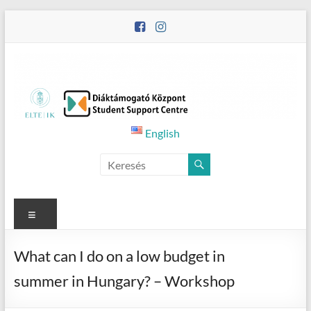
Skip
to
content
Student
English
Counselling
Menu
What can I do on a low budget in
summer in Hungary? – Workshop