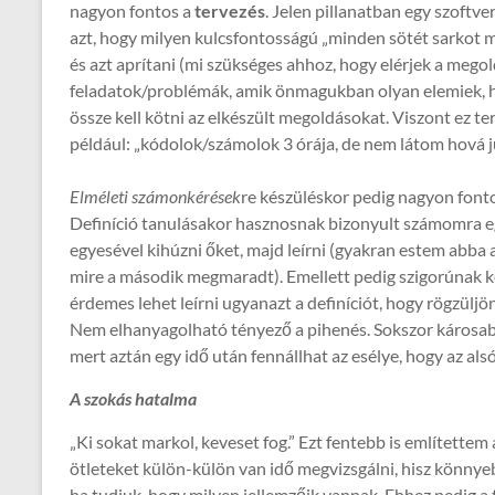
nagyon fontos a
tervezés
. Jelen pillanatban egy szoftve
azt, hogy milyen kulcsfontosságú „minden sötét sarkot meg
és azt aprítani (mi szükséges ahhoz, hogy elérjek a megol
feladatok/problémák, amik önmagukban olyan elemiek, 
össze kell kötni az elkészült megoldásokat. Viszont ez te
például: „kódolok/számolok 3 órája, de nem látom hová ju
Elméleti számonkérések
re készüléskor pedig nagyon font
Definíció tanulásakor hasznosnak bizonyult számomra egy
egyesével kihúzni őket, majd leírni (gyakran estem abba a 
mire a második megmaradt). Emellett pedig szigorúnak ke
érdemes lehet leírni ugyanazt a definíciót, hogy rögzüljön
Nem elhanyagolható tényező a pihenés. Sokszor károsabb 
mert aztán egy idő után fennállhat az esélye, hogy az a
A szokás hatalma
„Ki sokat markol, keveset fog.” Ezt fentebb is említettem
ötleteket külön-külön van idő megvizsgálni, hisz könnye
ha tudjuk, hogy milyen jellemzőik vannak. Ehhez pedig a 