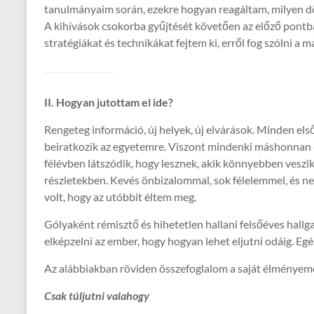
tanulmányaim során, ezekre hogyan reagáltam, milyen 
A kihívások csokorba gyűjtését követően az előző pontb
stratégiákat és technikákat fejtem ki, erről fog szólni a 
II. Hogyan jutottam el ide?
Rengeteg információ, új helyek, új elvárások. Minden els
beiratkozik az egyetemre. Viszont mindenki máshonnan é
félévben látszódik, hogy lesznek, akik könnyebben veszik
részletekben. Kevés önbizalommal, sok félelemmel, és ne
volt, hogy az utóbbit éltem meg.
Gólyaként rémisztő és hihetetlen hallani felsőéves hallga
elképzelni az ember, hogy hogyan lehet eljutni odáig. Eg
Az alábbiakban röviden összefoglalom a saját élményeme
Csak túljutni valahogy