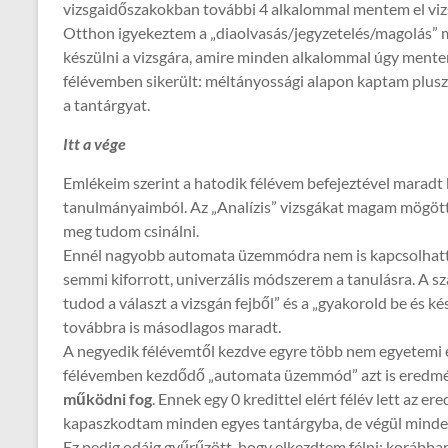
vizsgaidőszakokban további 4 alkalommal mentem el vizsg
Otthon igyekeztem a „diaolvasás/jegyzetelés/magolás” m
készülni a vizsgára, amire minden alkalommal úgy mente
félévemben sikerült: méltányossági alapon kaptam plusz
a tantárgyat.
Itt a vége
Emlékeim szerint a hatodik félévem befejeztével maradt 
tanulmányaimból. Az „Analízis” vizsgákat magam mögött 
meg tudom csinálni.
Ennél nagyobb automata üzemmódra nem is kapcsolhatta
semmi kiforrott, univerzális módszerem a tanulásra. A szá
tudod a választ a vizsgán fejből” és a „gyakorold be és
továbbra is másodlagos maradt.
A negyedik félévemtől kezdve egyre több nem egyetemi el
félévemben kezdődő „automata üzemmód” azt is eredm
működni fog
. Ennek egy 0 kredittel elért félév lett az
kapaszkodtam minden egyes tantárgyba, de végül minden 
Ez pedig odáig gyűrűzött, hogy elkezdtem félni: korábban