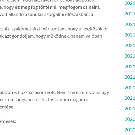
2021
le, hogy
ez meg fog történni, meg fogom csinálni
.
2021
olt állandó a tanulás szorgalmi időszakban: a
2021
ezni a szakomat. Azt már tudtam, hogy új eszközökkel
2021
sak azt gondoljam, hogy működnek, hanem valóban
2021
2021.
2021
2021.
2021
alázatos hozzáállásom volt. Nem szerettem volna úgy
2021
éreztem, hogy be kell biztosítanom magam a
értése
.
2021
2020
érdések:
2020