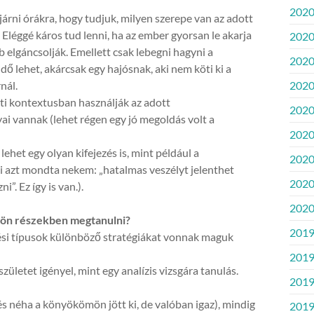
2020
rni órákra, hogy tudjuk, milyen szerepe van az adott
éggé káros tud lenni, ha az ember gyorsan le akarja
2020
elgáncsolják. Emellett csak lebegni hagyni a
2020.
ő lehet, akárcsak egy hajósnak, aki nem köti ki a
nál.
2020.
ti kontextusban használják az adott
2020
i vannak (lehet régen egy jó megoldás volt a
2020.
ehet egy olyan kifejezés is, mint például a
2020
aki azt mondta nekem: „hatalmas veszélyt jelenthet
2020
. Ez így is van.).
2020
lön részekben megtanulni?
2019
si típusok különböző stratégiákat vonnak maguk
2019
etet igényel, mint egy analízis vizsgára tanulás.
2019
és néha a könyökömön jött ki, de valóban igaz), mindig
2019.