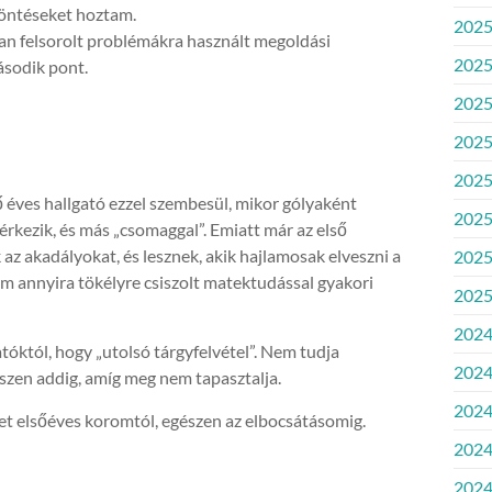
döntéseket hoztam.
2025
an felsorolt problémákra használt megoldási
2025
második pont.
2025.
2025
2025.
ő éves hallgató ezzel szembesül, mikor gólyaként
2025
rkezik, és más „csomaggal”. Emiatt már az első
 az akadályokat, és lesznek, akik hajlamosak elveszni a
2025
m annyira tökélyre csiszolt matektudással gyakori
2025
2024
tóktól, hogy „utolsó tárgyfelvétel”. Nem tudja
2024
észen addig, amíg meg nem tapasztalja.
2024
t elsőéves koromtól, egészen az elbocsátásomig.
2024
2024.