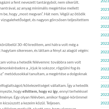
2023
ázni a fent nevezett tantárgyból, nem sikerült.
antrával, az anyag minimális megértése mellett
2023
m be, hogy „most megvan”. Hát nem. Végül az ötödik
2022
 vizsgalehetőséget, és nagyon görcsösen teljesítettem
2022
2022
2022
körülbelül 30-40 kreditem, ami hátra volt még a
hagytam sikeresen, és láttam a fényt az alagút végén:
2022.
2022.
m volna a hetedik félévemre: továbbra sem volt
monkérésekre a „írjuk le sokszor, rögzülni fog és
2022
 kész” metódusokkal tanultam, a megértése a dolgoknak
2022.
foglaltságot/kötelezettséget vállaltam. Így a hetedik
2022
ényezte, hogy
elhittem, hogy ez így
, ennyi terheléssel
2022
 eredménye. Egy olyan félévben, amikor foggal-körömmel
kicsúszott a kezeim közül. Teljesen.
2022
 a félelem motivált, rávett arra, hogy alaposan