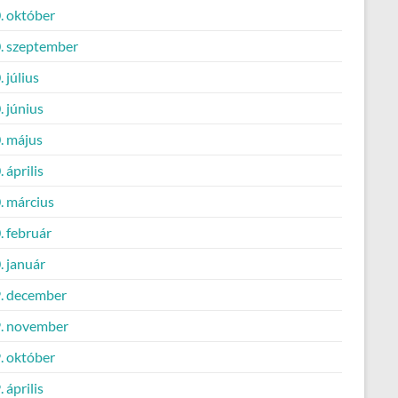
. október
. szeptember
 július
 június
. május
 április
. március
. február
. január
. december
. november
. október
 április