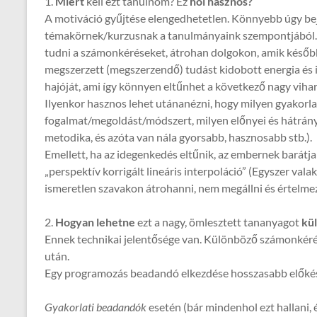
1.
Miért
kell ezt tanulnom? Ez
hol hasznos?
A motiváció gyűjtése elengedhetetlen. Könnyebb úgy bejá
témakörnek/kurzusnak a tanulmányaink szempontjából. El
tudni a számonkéréseket, átrohan dolgokon, amik később 
megszerzett (megszerzendő) tudást kidobott energia és id
hajóját, ami így könnyen eltűnhet a következő nagy vihar
Ilyenkor hasznos lehet utánanézni, hogy milyen gyakorla
fogalmat/megoldást/módszert, milyen előnyei és hátránya
metodika, és azóta van nála gyorsabb, hasznosabb stb.).
Emellett, ha az idegenkedés eltűnik, az embernek barátja l
„perspektív korrigált lineáris interpoláció” (Egyszer val
ismeretlen szavakon átrohanni, nem megállni és értelmezni”
2.
Hogyan lehetne
ezt a nagy, ömlesztett tananyagot
kü
Ennek technikai jelentősége van. Különböző számonkéré
után.
Egy programozás beadandó elkezdése hosszasabb előkészül
Gyakorlati beadandók
esetén (bár mindenhol ezt hallani, 