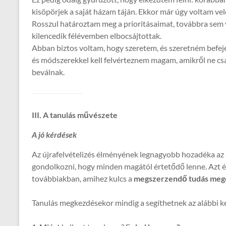
kisöpörjek a saját házam táján. Ekkor már úgy voltam ve
Rosszul határoztam meg a prioritásaimat, továbbra sem v
kilencedik félévemben elbocsájtottak.
Abban biztos voltam, hogy szeretem, és szeretném befej
és módszerekkel kell felvérteznem magam, amikről ne c
beválnak.
III. A tanulás művészete
A jó kérdések
Az újrafelvételizés élményének legnagyobb hozadéka az 
gondolkozni, hogy minden magától értetődő lenne. Azt 
továbbiakban, amihez kulcs a
megszerzendő tudás meg
Tanulás megkezdésekor mindig a segíthetnek az alábbi k