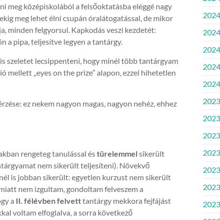
zni meg középiskolából a felsőoktatásba eléggé nagy
2024
tekig meg lehet élni csupán óralátogatással, de mikor
, minden felgyorsul. Kapkodás veszi kezdetét:
2024.
ön a pipa, teljesítve legyen a tantárgy.
2024
kis szeletet lecsippenteni, hogy minél több tantárgyam
2024
ó mellett „eyes on the prize” alapon, ezzel hihetetlen
2024
2023
g érzése: ez nekem nagyon magas, nagyon nehéz, ehhez
2023
2023
2023
zakban rengeteg tanulással és
türelemmel
sikerült
ntárgyamat nem sikerült teljesíteni). Növekvő
2023.
l is jobban sikerült: egyetlen kurzust nem sikerült
2023
 Emiatt nem izgultam, gondoltam felveszem a
ogy a
II. félévben felvett
tantárgy mekkora fejfájást
2023.
al voltam elfoglalva, a sorra következő