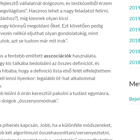
rfejlesztő vállalatnál dolgozom, és testközelből érzem
2019
világítani”. Hasznos lehet a nagy feladatot felírni,
dáshoz?), míg kiesnek olyan kicsi
2019
hogy könnyű megoldani őket. Ezt követően pedig
2019
rvezés nélkül eljuthat olyan gondolatokig, mint
2018
tok, azt se tudom már mit írok”.
2018
os a fentebb említett
asszociációk
használata.
2018
 kis tálkába bedobálni az összes definíciót, és
hibába, hogy a definíció lista első felét elfelejtettem
ll lenni ilyenkor: legalább öt-hat alkalommal
Me
.
leülni 6 órán keresztül pakolni a tudást egymásra,
Beje
lsó dolgok „összenyomódnak”.
 a pihenés kapcsán. Jobb, ha a különféle módszereket,
bb két algoritmust összehasonlítani/versenyeztetni,
türelem és megint csak a „szeletelés” elengedhetetlen