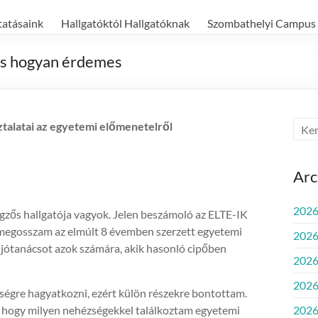
tatásaink
Hallgatóktól Hallgatóknak
Szombathelyi Campus
és hogyan érdemes
sztalatai az egyetemi előmenetelről
Ar
2026.
zős hallgatója vagyok. Jelen beszámoló az ELTE-IK
 megosszam az elmúlt 8 évemben szerzett egyetemi
2026
r jótanácsot azok számára, akik hasonló cipőben
2026.
2026
ségre hagyatkozni, ezért külön részekre bontottam.
i, hogy milyen nehézségekkel találkoztam egyetemi
2026