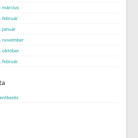
. március
. február
. január
. november
. október
. február
ta
lentkezés