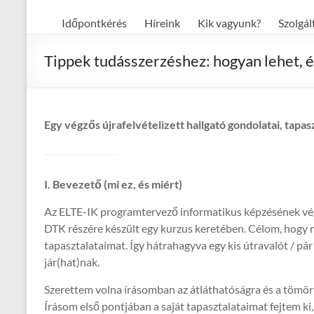
Időpontkérés
Híreink
Kik vagyunk?
Szolgál
Tippek tudásszerzéshez: hogyan lehet, 
Egy végzős újrafelvételizett hallgató gondolatai, tapa
I. Bevezető (mi ez, és miért)
Az ELTE-IK programtervező informatikus képzésének vég
DTK részére készült egy kurzus keretében. Célom, hogy
tapasztalataimat. Így hátrahagyva egy kis útravalót / pá
jár(hat)nak.
Szerettem volna írásomban az átláthatóságra és a tömör
Írásom első pontjában a saját tapasztalataimat fejtem k