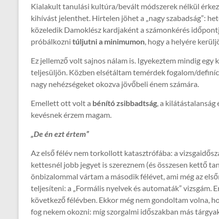
Kialakult tanulási kultúra/bevált módszerek nélkül érke
kihívást jelenthet. Hirtelen jöhet a „nagy szabadság”: he
közeledik Damoklész kardjaként a számonkérés időpontja
próbálkozni
túljutni a minimumon
, hogy a helyére kerülj
Ez jellemző volt sajnos nálam is. Igyekeztem mindig egy 
teljesüljön. Közben elsétáltam temérdek fogalom/definíci
nagy nehézségeket okozva jövőbeli énem számára.
Emellett ott volt a
bénító zsibbadtság
, a kilátástalansá
kevésnek érzem magam.
„De én ezt értem”
Az első félév nem torkollott katasztrófába: a vizsgaidős
kettesnél jobb jegyet is szereznem (és összesen kettő ta
önbizalommal vártam a második félévet, ami még az elsőné
teljesíteni: a „Formális nyelvek és automaták” vizsgám.
következő félévben. Ekkor még nem gondoltam volna, h
fog nekem okozni: míg szorgalmi időszakban más tárgyakk